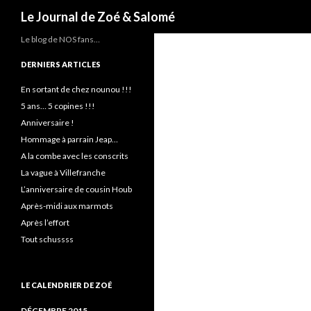
Recherche
Le Journal de Zoé & Salomé
Le blog de NOS fans…
DERNIERS ARTICLES
En sortant de chez nounou !!!
5 ans… 5 copines !!!
Anniversaire !
Hommage à parrain Jeap…
A la combe avec les conscrits
La vague à Villefranche
L’anniversaire de cousin Houb
Après-midi aux marmots
Après l’effort
Tout schussss
LE CALENDRIER DE ZOÉ
DÉCEMBRE 2015