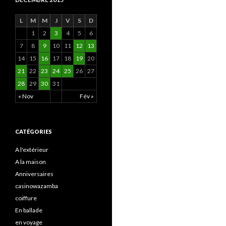
L
M
M
J
V
S
D
1
2
3
4
5
6
7
8
9
10
11
12
13
14
15
16
17
18
19
20
21
22
23
24
25
26
27
28
29
30
31
« Nov
Fév »
CATÉGORIES
A l'extérieur
A la maison
Anniversaires
casinowazamba
coiffure
En ballade
en voyage