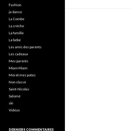
Fashion
je danse
La Combe
La crèche
La famille
Le bébé
Les amis des parents
Les cadeaux
Mes parents
Miam Miam
Moi et mes potes
Non classé
Saint-Nicolas
Salomé
ski
Vidéos
DERNIERS COMMENTAIRES