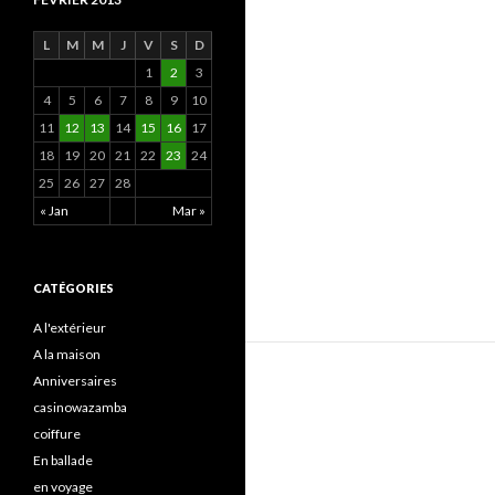
L
M
M
J
V
S
D
1
2
3
4
5
6
7
8
9
10
11
12
13
14
15
16
17
18
19
20
21
22
23
24
25
26
27
28
« Jan
Mar »
CATÉGORIES
A l'extérieur
A la maison
Anniversaires
casinowazamba
coiffure
En ballade
en voyage