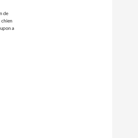
n de
u chien
oupon a