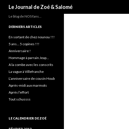
Recherche
Le Journal de Zoé & Salomé
Le blog de NOS fans…
DERNIERS ARTICLES
En sortant de chez nounou !!!
5 ans… 5 copines !!!
Anniversaire !
Hommage à parrain Jeap…
A la combe avec les conscrits
La vague à Villefranche
L’anniversaire de cousin Houb
Après-midi aux marmots
Après l’effort
Tout schussss
LE CALENDRIER DE ZOÉ
FÉVRIER 2013