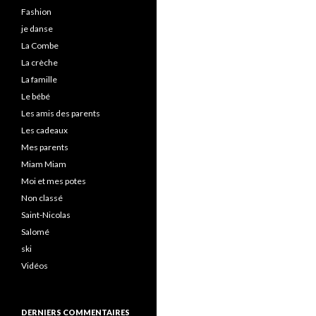
Fashion
je danse
La Combe
La crèche
La famille
Le bébé
Les amis des parents
Les cadeaux
Mes parents
Miam Miam
Moi et mes potes
Non classé
Saint-Nicolas
Salomé
ski
Vidéos
DERNIERS COMMENTAIRES