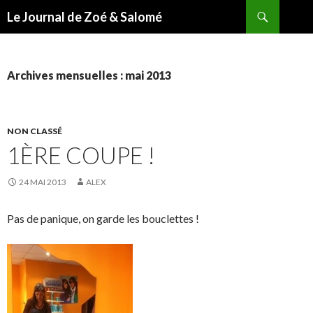
Recherche
Le Journal de Zoé & Salomé
ALLER
AU
CONTENU
Archives mensuelles : mai 2013
NON CLASSÉ
1ÈRE COUPE !
24 MAI 2013
ALEX
Pas de panique, on garde les bouclettes !