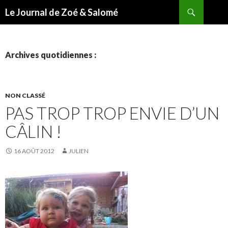
Recherche
Le Journal de Zoé & Salomé
ALLER
AU
CONTENU
Archives quotidiennes :
NON CLASSÉ
PAS TROP TROP ENVIE D’UN
CÂLIN !
16 AOÛT 2012
JULIEN