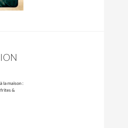
RION
 la maison :
 frites &