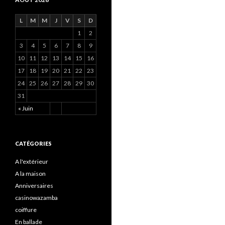
L
M
M
J
V
S
D
1
2
3
4
5
6
7
8
9
10
11
12
13
14
15
16
17
18
19
20
21
22
23
24
25
26
27
28
29
30
31
« Juin
CATÉGORIES
A l'extérieur
A la maison
Anniversaires
casinowazamba
coiffure
En ballade