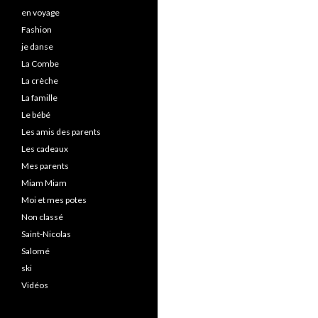
en voyage
Fashion
je danse
La Combe
La crèche
La famille
Le bébé
Les amis des parents
Les cadeaux
Mes parents
Miam Miam
Moi et mes potes
Non classé
Saint-Nicolas
Salomé
ski
Vidéos