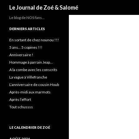
Recherche
Le Journal de Zoé & Salomé
Le blog de NOS fans…
DERNIERS ARTICLES
En sortant de chez nounou !!!
5 ans… 5 copines !!!
Anniversaire !
Hommage à parrain Jeap…
A la combe avec les conscrits
La vague à Villefranche
L’anniversaire de cousin Houb
Après-midi aux marmots
Après l’effort
Tout schussss
LE CALENDRIER DE ZOÉ
AOÛT 2026