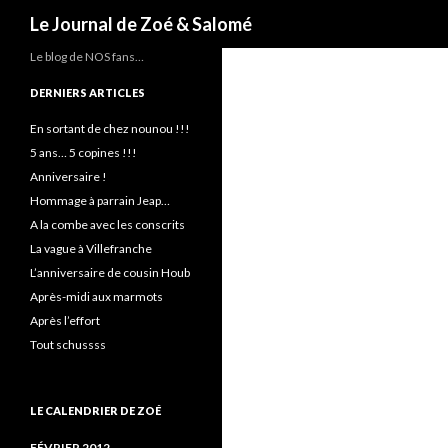
Recherche
Le Journal de Zoé & Salomé
Le blog de NOS fans…
DERNIERS ARTICLES
En sortant de chez nounou !!!
5 ans… 5 copines !!!
Anniversaire !
Hommage à parrain Jeap…
A la combe avec les conscrits
La vague à Villefranche
L’anniversaire de cousin Houb
Après-midi aux marmots
Après l’effort
Tout schussss
LE CALENDRIER DE ZOÉ
FÉVRIER 2012