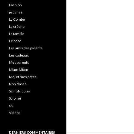
Fashion
je danse
La Combe
La crèche
La famille
Le bébé
Les amis des parents
Les cadeaux
Mes parents
Miam Miam
Moi et mes potes
Non classé
Saint-Nicolas
Salomé
ski
Vidéos
DERNIERS COMMENTAIRES