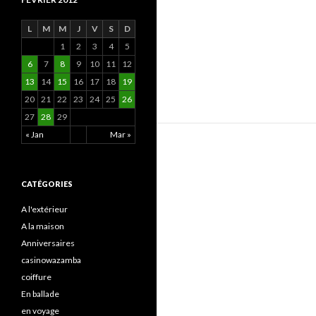
L
M
M
J
V
S
D
1
2
3
4
5
6
7
8
9
10
11
12
13
14
15
16
17
18
19
20
21
22
23
24
25
26
27
28
29
« Jan
Mar »
CATÉGORIES
A l'extérieur
A la maison
Anniversaires
casinowazamba
coiffure
En ballade
en voyage