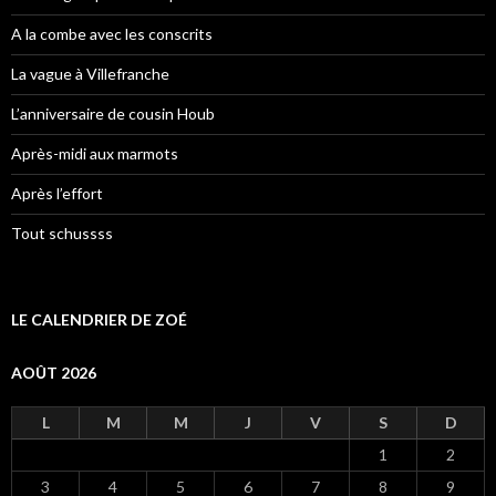
A la combe avec les conscrits
La vague à Villefranche
L’anniversaire de cousin Houb
Après-midi aux marmots
Après l’effort
Tout schussss
LE CALENDRIER DE ZOÉ
AOÛT 2026
L
M
M
J
V
S
D
1
2
3
4
5
6
7
8
9