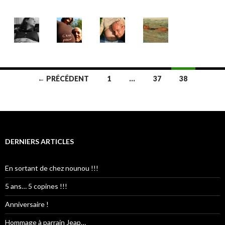
← PRÉCÉDENT
1
…
37
38
Navigation
des
articles
DERNIERS ARTICLES
En sortant de chez nounou !!!
5 ans… 5 copines !!!
Anniversaire !
Hommage à parrain Jeap…