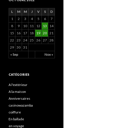
L
M
M
J
V
S
D
1
2
3
4
5
6
7
8
9
10
11
12
13
14
15
16
17
18
19
20
21
22
23
24
25
26
27
28
29
30
31
« Sep
Nov »
CATÉGORIES
A l'extérieur
A la maison
Anniversaires
casinowazamba
coiffure
En ballade
en voyage