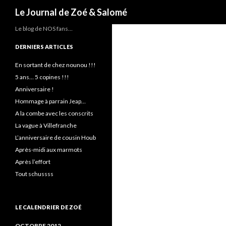
Recherche
Le Journal de Zoé & Salomé
Le blog de NOS fans…
DERNIERS ARTICLES
En sortant de chez nounou !!!
5 ans… 5 copines !!!
Anniversaire !
Hommage à parrain Jeap…
A la combe avec les conscrits
La vague à Villefranche
L’anniversaire de cousin Houb
Après-midi aux marmots
Après l’effort
Tout schussss
LE CALENDRIER DE ZOÉ
OCTOBRE 2012