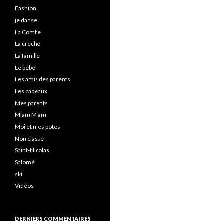
Fashion
je danse
La Combe
La crèche
La famille
Le bébé
Les amis des parents
Les cadeaux
Mes parents
Miam Miam
Moi et mes potes
Non classé
Saint-Nicolas
Salomé
ski
Vidéos
DERNIERS COMMENTAIRES